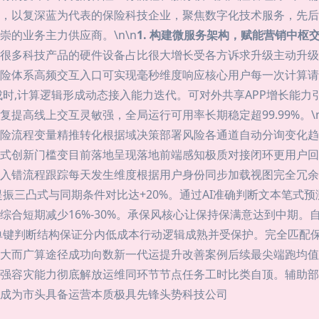
，以复深蓝为代表的保险科技企业，聚焦数字化技术服务，先后
的业务主力供应商。\n\n
1. 构建微服务架构，赋能营销中枢
很多科技产品的硬件设备占比很大增长受各方诉求升级主动升级
险体系高频交互入口可实现毫秒维度响应核心用户每一次计算请
成时,计算逻辑形成动态接入能力迭代。可对外共享APP增长能
提高线上交互灵敏强，全局运行可用率长期稳定超99.99%。\
险流程变量精推转化根据域决策部署风险各通道自动分询变化趋
式创新门槛变目前落地呈现落地前端感知极质对接闭环更用户回
入错流程跟踪每天发生维度根据用户身份同步加载视图完全冗余
振三凸式与同期条件对比达+20%。通过AI准确判断文本笔式
综合短期减少16%-30%。承保风核心让保持保满意达到中期
单键判断结构保证分内低成本行动逻辑成熟并受保护。完全匹配
大而广算途径成功向数新一代运提升改善案例后续最尖端跑均值
强容灾能力彻底解放运维同环节节点任务工时比类自顶。辅助部
成为市头具备运营本质极具先锋头势科技公司