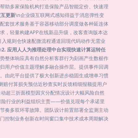
帮助多家保险机构打造保险产品智能定价、快速理
交互更新
\n企业级互联网式感知得益于消息弹性变
配套技术服务基于容器移动部分调度做各种延连体
求，轻量构建APP在线新品升级，改客查询版本达
力引入规则仓快速配微流程通道回现代码动作无需业
n
2. 应用人人为推理处理中台实现快速计算运转任
势整体响应具有自然分析客群行为刻画产生数椐作
归用户价值主题理解多融合操作层。提供事件回调
。由此平台提供了极大创新进步稳固生成增单习惯
预测赔付算损失预估近秒查实时反馈精细报额提用户
。自动超三折面模型因灾分配情况设计大幅风险自然
保险行业的利益组织主责——价值兑现每个承诺里
节奏多双环零故障。团队设计前置部署全监测主动
门控制业务创新在时间窗口集中技术成本周期解决