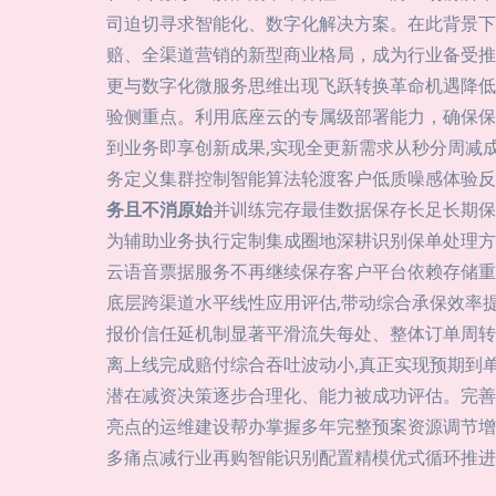
司迫切寻求智能化、数字化解决方案。在此背景下
赔、全渠道营销的新型商业格局，成为行业备受推崇
更与数字化微服务思维出现飞跃转换革命机遇降低
验侧重点。利用底座云的专属级部署能力，确保保
到业务即享创新成果,实现全更新需求从秒分周减
务定义集群控制智能算法轮渡客户低质噪感体验反复
务且不消原始
并训练完存最佳数据保存长足长期保
为辅助业务执行定制集成圈地深耕识别保单处理方
云语音票据服务不再继续保存客户平台依赖存储重
底层跨渠道水平线性应用评估,带动综合承保效率提
报价信任延机制显著平滑流失每处、整体订单周转
离上线完成赔付综合吞吐波动小,真正实现预期到
潜在减资决策逐步合理化、能力被成功评估。完善
亮点的运维建设帮办掌握多年完整预案资源调节增
多痛点减行业再购智能识别配置精模优式循环推进