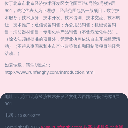
位于北京市北京经济技术开发区文化园西路6号院2号楼9层
901，法定代表人为卜理想。经营范围包括一般项目：数字技
术服务；技术服务、技术开发、技术咨询、技术交流、技术转
让、技术推广；通信设备销售；办公用品销售；机械设备销
售；消防器材销售；专用化学产品销售（不含危险化学品）。
（除依法须经批准的项目外，凭营业执照依法自主开展经营活
动）（不得从事国家和本市产业政策禁止和限制类项目的经营
活动。）
如若转载，请注明出处：
http://www.runfenghy.com/introduction.html
地址：北京市北京经济技术开发区文化园西路6号院2号楼9层
901
电话：1380162**
Copyright © 2026
www.runfenghy.com
数字技术服务
北京润