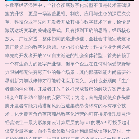
在数字经济浪潮中，全社会彻底数字化转型不仅是技术基础设
施的升级，更是一场涵盖思维、制度、应用与生态的深层次变
革。科技企业率先向开发者开放其核心数字技术平台，恰恰是
激活这场变革的关键起手式。只有找到正确的思路，经历核心
放大—广泛穿透—整体协同的递进步骤，全社会才能完成这场
真正意义上的数字化跨越。\n\n核心放大：科技企业为何必须
率先向开发者开放？\n自主渐进的社会全体转型，首先依赖于
一个有生命力的数字产业链。但单个企业在任何时候受视野精
力限制都无法穷尽产业的每个场景，其内部基础能力尚需要外
界创新力加以修饰才可能转化应用意义。为什么必须向「生产
者侧的催化剂」开发者开放？这样形成紧密的解决方案产出逻
辑会立即带动全部分的实际下沉；为此，首先是促使众多头腰
脚开发者有能力藉搭顺风船迅速集成昂贵稀有的私有核心技
术，化为覆盖角角落落商品数字化运营的可直接复微现场灵活
经营法宝—最为形象如云计算层层的与IoT的硬API可授予超市
仅交少量本金，而不背全员数码设计构建重载便转化交付。于